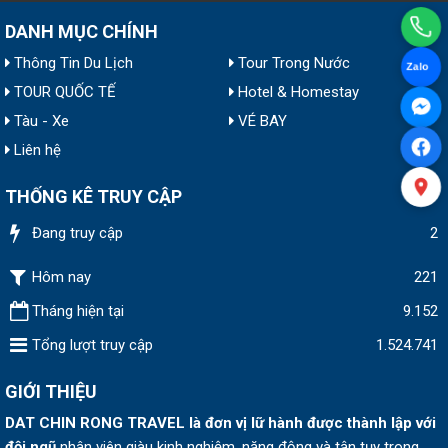
DANH MỤC CHÍNH
Thông Tin Du Lịch
Tour Trong Nước
Zalo
TOUR QUỐC TẾ
Hotel & Homestay
Tàu - Xe
VÉ BAY
Liên hệ
THỐNG KÊ TRUY CẬP
Đang truy cập
2
Hôm nay
221
Tháng hiện tại
9.152
Tổng lượt truy cập
1.524.741
GIỚI THIỆU
DAT CHIN RONG TRAVEL
là đơn vị lữ hành được thành lập v
ới
đội ngũ
nhân viên giàu kinh nghiệm, năng động và tận tụy trong