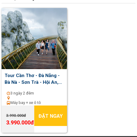
Tour Cần Thơ - Đà Nẵng -
Bà Nà - Sơn Trà - Hội An,
3N2D - giá 3,990,000 đ, Kh
3 ngày 2 đêm
21/09/219, Áp dụng cho
nhóm đăng ký từ 3 khách
Máy bay + xe ô tô
trở lên
ĐẶT NGAY
3.990.000đ
3.990.000đ