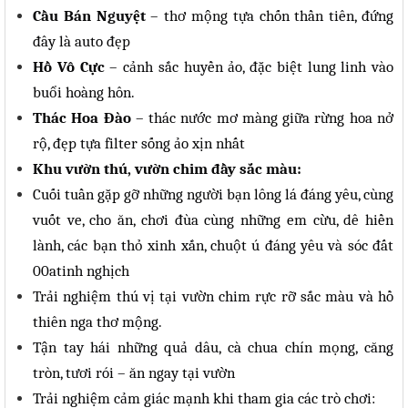
Cầu Bán Nguyệt
– thơ mộng tựa chốn thần tiên, đứng
đây là auto đẹp
Hồ Vô Cực
– cảnh sắc huyền ảo, đặc biệt lung linh vào
buổi hoàng hôn.
Thác Hoa Đào
– thác nước mơ màng giữa rừng hoa nở
rộ, đẹp tựa filter sống ảo xịn nhất
Khu vườn thú, vườn chim đầy sắc màu:
Cuối tuần gặp gỡ những người bạn lông lá đáng yêu, cùng
vuốt ve, cho ăn, chơi đùa cùng những em cừu, dê hiền
lành, các bạn thỏ xinh xắn, chuột ú đáng yêu và sóc đất
00a
tinh nghịch
Trải nghiệm thú vị tại vườn chim rực rỡ sắc màu và hồ
thiên nga thơ mộng.
Tận tay hái những quả dâu, cà chua chín mọng, căng
tròn, tươi rói – ăn ngay tại vườn
Trải nghiệm cảm giác mạnh khi tham gia các trò chơi: