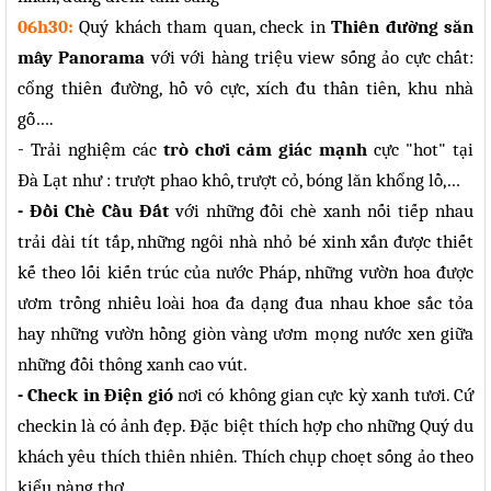
06h30:
Quý khách tham quan, check in
Thiên đường săn
mây Panorama
với với hàng triệu view sống ảo cực chất:
cổng thiên đường, hồ vô cực, xích đu thần tiên, khu nhà
gỗ….
Trải nghiệm các
trò chơi cảm giác mạnh
cực "hot" tại
-
Đà Lạt như : trượt phao khô, trượt cỏ, bóng lăn khổng lồ,…
- Đồi Chè Cầu Đất
với những đồi chè xanh nối tiếp nhau
trải dài tít tắp, những ngôi nhà nhỏ bé xinh xắn được thiết
kế theo lối kiến trúc của nước Pháp, những vườn hoa được
ươm trồng nhiều loài hoa đa dạng đua nhau khoe sắc tỏa
hay những vườn hồng giòn vàng ươm mọng nước xen giữa
những đồi thông xanh cao vút.
- Check in Điện gió
nơi có không gian cực kỳ xanh tươi. Cứ
checkin là có ảnh đẹp. Đặc biệt thích hợp cho những Quý du
khách yêu thích thiên nhiên. Thích chụp choẹt sống ảo theo
kiểu nàng thơ.