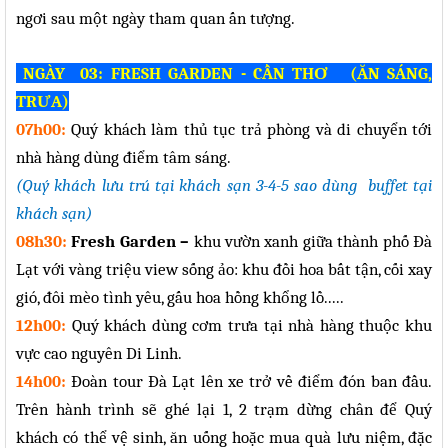
ngơi sau một ngày tham quan ấn tượng.
NGÀY 03: FRESH GARDEN - CẦN THƠ (ĂN SÁNG,
TRƯA)
07h00:
Quý khách làm thủ tục trả phòng và di chuyển tới
nhà hàng dùng điểm tâm sáng.
(Quý khách lưu trú tại khách sạn 3-4-5 sao dùng buffet tại
khách sạn)
08h30:
resh Garden –
khu vườn xanh giữa thành phố Đà
F
Lạt với vàng triệu view sống ảo: khu đồi hoa bất tận, cối xay
gió, đôi mèo tình yêu, gấu hoa hồng khổng lồ.....
12h00:
Quý khách dùng cơm trưa tại nhà hàng thuộc khu
vực cao nguyên Di Linh.
14h00:
Đoàn tour Đà Lạt lên xe trở về điểm đón ban đầu.
Trên hành trình sẽ ghé lại 1, 2 trạm dừng chân để Quý
khách có thể vệ sinh, ăn uống hoặc mua quà lưu niệm, đặc