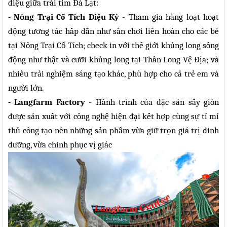
diệu giữa trái tim Đà Lạt:
- Nông Trại Cổ Tích Diệu Kỳ
- Tham gia hàng loạt hoạt
động tương tác hấp dẫn như sân chơi liên hoàn cho các bé
tại Nông Trại Cổ Tích; check in với thế giới khủng long sống
động như thật và cưỡi khủng long tại Thần Long Vệ Địa; và
nhiều trải nghiệm sáng tạo khác, phù hợp cho cả trẻ em và
người lớn.
- Langfarm Factory
- Hành trình của đặc sản sấy giòn
được sản xuất với công nghệ hiện đại kết hợp cùng sự tỉ mỉ
thủ công tạo nên những sản phẩm vừa giữ trọn giá trị dinh
dưỡng, vừa chinh phục vị giác