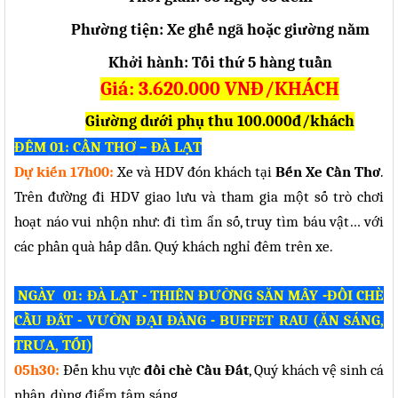
Phường tiện: Xe ghế ngã hoặc giường nằm
Khởi hành: Tối thứ 5 hàng tuần
Giá: 3.620.000 VNĐ/KHÁCH
Giường dưới phụ thu 100.000đ/khách
ĐÊM 01: C
ẦN THƠ
– ĐÀ LẠT
Dự kiến 17h00:
Xe và HDV đón khách tại
Bến Xe Cần Thơ
.
Trên đường đi HDV giao lưu và tham gia một số trò chơi
hoạt náo vui nhộn như: đi tìm ẩn số, truy tìm báu vật… với
các phần quà hấp dẫn. Quý khách nghỉ đêm trên xe.
NGÀY 01: ĐÀ LẠT - THIÊN ĐƯỜNG SĂN MÂY -ĐỒI CHÈ
CẦU ĐÂT - VƯỜN ĐẠI ĐÀNG - BUFFET RAU (ĂN SÁNG,
TRƯA, TỐI)
05h30:
Đến khu vực
đồi chè Cầu Đất
, Quý khách vệ sinh cá
nhân, dùng điểm tâm sáng