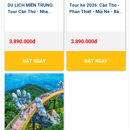
DU LỊCH MIỀN TRUNG:
Tour hè 2026: Cần Thơ -
Tour Cần Thơ - Nha
Phan Thiết - Mũi Né - Bàu
Trang - Buffet Hải Sản -
Trắng - Check In Cực
Cano 3 đảo 03 ngày 03
Chất Tại Mango Beach -
đêm
Thưởng Thức Âm Nhạc
Bên Bờ Biển (Resort 3
3.890.000đ
3.890.000đ
sao)
ĐẶT NGAY
ĐẶT NGAY