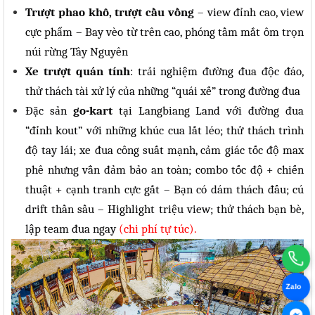
Trượt phao khô, trượt cầu vồng
– view
đỉnh cao, view
cực phẩm – Bay vèo từ trên cao, phóng tầm mắt ôm trọn
núi rừng Tây Nguyên
Xe trượt quán tính
: trải nghiệm đường đua độc đáo,
thử thách tài xử lý của những “quái xế” trong đường đua
Đặc sản
go-kart
tại Langbiang Land với đường đua
“đỉnh kout” với những khúc cua lắt léo; thử thách trình
độ tay lái; xe đua công suất mạnh, cảm giác tốc độ max
phê nhưng vẫn đảm bảo an toàn; combo tốc độ + chiến
thuật + cạnh tranh cực gắt – Bạn có dám thách đấu; cú
drift thần sầu – Highlight triệu view; thử thách bạn bè,
lập team đua ngay
(chi phí tự túc).
Zalo