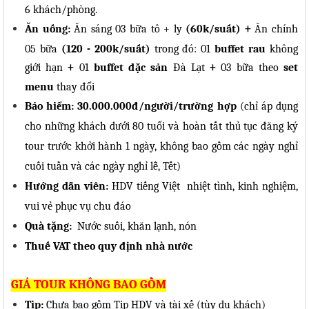
6 khách/phòng.
+
Ăn uống:
Ăn sáng 03 bữa tô + ly
(60k/suất)
Ăn chính
05 bữa
(120 - 200k/suất)
trong đó:
01
buffet rau
không
+
+
giới hạn
01
buffet đặc sản
Đà Lạt
03 bữa theo
set
menu
thay đổi
Bảo hiểm: 3
0.000.000đ/người/trường hợp
(chỉ áp dụng
cho những khách dưới 80 tuổi và hoàn tất thủ tục đăng ký
tour trước khởi hành 1 ngày, không bao gồm các ngày nghỉ
cuối tuần và các ngày nghỉ lễ, Tết)
Hướng dẫn viên:
HDV
tiếng Việt
nhiệt tình, kinh nghiệm,
vui vẻ phục vụ chu đáo
Quà tặng:
Nước suối, khăn lạnh, nón
Thuế VAT theo quy định nhà nước
GIÁ TOUR KHÔNG BAO GỒM
Tip:
Chưa bao gồm Tip HDV và tài xế (tùy du khách)