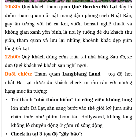
10h30:
Quý
khách tham quan
Quê Garden Đà Lạt
đây
là
điểm tham quan nổi bật mang đậm phong cách Nhật Bản,
gây ấn tượng với hồ cá Koi, vườn bonsai nghệ thuật và
không gian xanh yên bình, là nơi lý tưởng để du khách thư
giãn, tham quan và lưu lại những khoảnh khắc đẹp giữa
lòng Đà Lạt.
12h00:
Quý khách dùng cơm trưa tại nhà hàng. Sau đó, xe
đưa Quý khách về khách sạn nghỉ ngơi.
Buổi chiều:
Tham quan
Langbiang Land
– toạ độ hot
nhất Đà Lạt được du khách check in rần rần với những
hạng mục ấn tượng:
Trở thành
“nhà thám hiểm”
tại
công viên khủng long
lớn nhất Đà Lạt, sẵn sàng bước vào thế giới kỷ Jura siêu
chân thực như phim bom tấn Hollywood, khủng long
khổng lồ chuyển động & gầm rú sống động
Check in tại 3 tọa độ "gây bão":