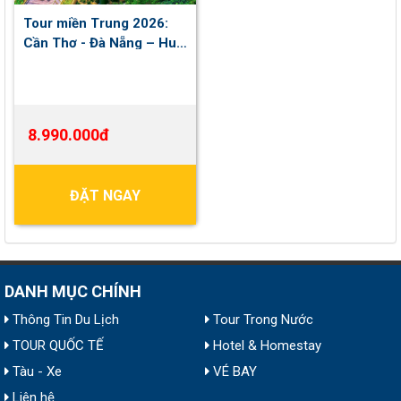
Tour miền Trung 2026:
Cần Thơ - Đà Nẵng – Huế
- KDL Bà Nà - Phố Cổ Hội
An – Làng Hương Thuỷ
Xuân - Đầm Lập An – Bán
Đảo Sơn Trà (Khách sạn 4
8.990.000đ
sao trọn tour)
ĐẶT NGAY
DANH MỤC CHÍNH
Thông Tin Du Lịch
Tour Trong Nước
TOUR QUỐC TẾ
Hotel & Homestay
Tàu - Xe
VÉ BAY
Liên hệ