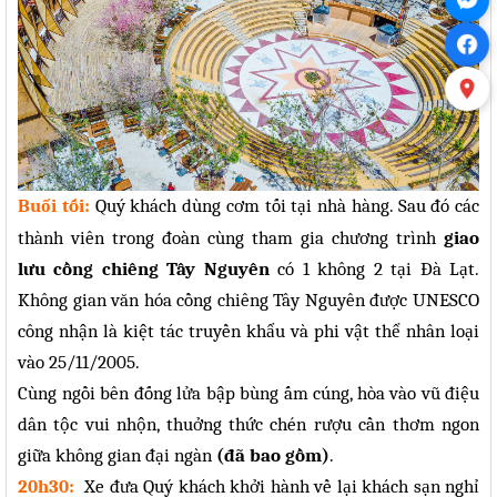
Buổi tối:
Quý khách dùng cơm tối tại nhà hàng. Sau đó các
thành viên trong đoàn cùng tham gia chương trình
giao
lưu cồng chiêng Tây Nguyên
có 1 không 2 tại Đà Lạt.
Không gian văn hóa cồng chiêng Tây Nguyên được UNESCO
công nhận là kiệt tác truyền khẩu và phi vật thể nhân loại
vào 25/11/2005.
Cùng ngồi bên đống lửa bập bùng ấm cúng, hòa vào vũ điệu
dân tộc vui nhộn, thuởng thức chén rượu cần thơm ngon
gi
ữa không gian đại ngàn
(đã bao gồm)
.
20h30:
Xe đưa Quý khách khởi hành về lại khách sạn nghỉ