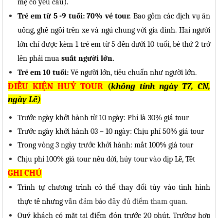
mẹ có yêu cầu).
Trẻ em từ 5 -9 tuổi: 70% vé tour.
Bao gồm các dịch vụ ăn
uống, ghế ngồi trên xe và ngủ chung với gia đình. Hai người
lớn chỉ được kèm 1 trẻ em từ 5 đến dưới 10 tuổi, bé thứ 2 trở
lên phải mua
suất người lớn.
Trẻ em 10 tuổi:
Vé người lớn, tiêu chuẩn như người lớn.
ĐIỀU KIỆN HUỶ TOUR
(
không tính ngày T7, CN,
ngày Lễ)
Trước ngày khởi hành từ 10 ngày: Phí là 30% giá tour
Trước ngày khởi hành 03 – 10 ngày: Chịu phí 50% giá tour
Trong vòng 3 ngày trước khởi hành: mất 100% giá tour
Chịu phí 100% giá tour nếu dời, hủy tour vào dịp Lễ, Tết
GHI CHÚ
Trình tự chương trình có thể thay đổi tùy vào tình hình
thực tế nhưng
vẫn đảm bảo đầy đủ điểm tham quan.
Quý khách có mặt tại điểm đón trước 20 phút. Trường hợp