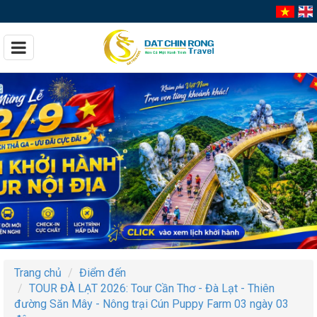
Trang chủ
Điểm đến
TOUR ĐÀ LẠT 2026: Tour Cần Thơ - Đà Lạt - Thiên
đường Săn Mây - Nông trại Cún Puppy Farm 03 ngày 03