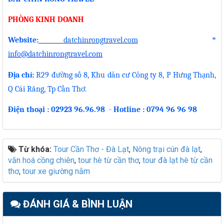
PHÒNG KINH DOANH
Website:
datchinrongtravel.com
*
info@datchinrongtravel.com
Địa chỉ:
R29 đường số 8, Khu dân cư Công ty 8, P Hưng Thạnh,
Q Cái Răng, Tp Cần Thơ.
Điện thoại : 02923 96.96.98
-
Hotline : 0794 96 96 98
Từ khóa:
Tour Cần Thơ - Đà Lạt
,
Nông trại cún đà lạt
,
văn hoá cồng chiên
,
tour hè từ cần thơ
,
tour đà lạt hè từ cần
thơ
,
tour xe giường nằm
ĐÁNH GIÁ & BÌNH LUẬN