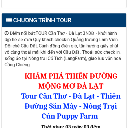
CHƯƠNG TRÌNH TOUR
Điểm nổi bật:TOUR Cần Thơ - Đà Lạt 3N3Đ - khởi hành
dịp hè sẽ đưa Quý khách checkin Quảng trường Lâm Viên,
Đồi chè Cầu Đất, Cánh đồng điện gió, tận hưởng giây phút
vô cùng thoải mái khi đến với Cầu Đất . Thoải sức check in,
sống ảo tại Nông trại Cổ Tích (LangFarm), giao lưu văn hoá
Cồng Chiêng
KHÁM PHÁ THIÊN ĐƯỜNG
MỘNG MƠ ĐÀ LẠT
Tour Cần Thơ - Đà Lạt - Thiên
Đường Săn Mây - Nông Trại
Cún Puppy Farm
Thời gian: 03 ngày 03 đêm