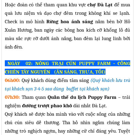
Hoặc đoàn có thể tham quan khu vực
chợ Đà Lạt
để mua
quà lưu niệm và dạo chợ đêm trong không khí se lạnh.
Check in mô hình
Rừng hoa ánh sáng
nằm bên bờ Hồ
Xuân Hương, ban ngày các bông hoa kích cỡ khổng lồ đủ
màu sắc rực rỡ dưới ánh nắng, ban đêm lại lung linh bởi
ánh đèn.
NGÀY 02: NÔNG TRẠI CÚN PUPPY FARM - CỒNG
CHIÊN TÂY NGUYÊN (ĂN SÁNG, TRƯA, TỐI)
06h00:
Quý khách dùng điểm tâm sáng
(Quý khách lưu trú
tại khách sạn 3-4-5 sao dùng buffet tại khách sạn)
07h30:
Tham quan
Quần thể du lịch Puppy Farm
– trải
nghiệm
đường trượt phao khô
dài nhất Đà Lạt.
Quý khách sẽ được hòa mình vào với cuộc sống của những
chú cún siêu dễ thương. Tha hồ nhìn ngắm chúng làm
những trò nghịch ngợm, hay những cử chỉ đáng yêu. Tuyệt