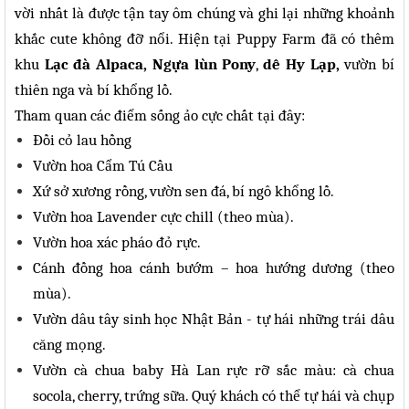
vời nhất là được tận tay ôm chúng và ghi lại những khoảnh
khắc cute không đỡ nổi. Hiện tại Puppy Farm đã có thêm
khu
Lạc đà Alpaca, Ngựa lùn Pony
,
dê Hy Lạp,
vườn bí
thiên nga và bí khổng lồ.
Tham quan các điểm sống ảo cực chất tại đây:
Đồi cỏ lau hồng
Vườn hoa Cẩm Tú Cầu
Xứ sở xương rồng, vườn sen đá, bí ngô khổng lồ.
Vườn hoa Lavender cực chill (theo mùa).
Vườn hoa xác pháo đỏ rực.
Cánh đồng hoa cánh bướm – hoa hướng dương (theo
mùa).
Vườn dâu tây sinh học Nhật Bản - tự hái những trái dâu
căng mọng.
Vườn cà chua baby Hà Lan rực rỡ sắc màu: cà chua
socola, cherry, trứng sữa. Quý khách có thể tự hái và chụp