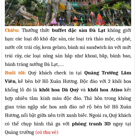
Chiều:
Thưởng thức
buffet đặc sản Đà Lạt
không giới
hạn: các loại đồ khô đặc sản, các loại trà thảo mộc, cà phê,
nước cốt trái cây, kem gelato, bánh mì sandwich ăn với mứt
trái cây, các loại nông sản hấp như khoai, bắp, bánh bao,
bánh tráng nướng Đà Lạt
,….
Buổi tối:
Quý khách check in tại
Quảng Trường Lâm
Viên
, kế bên bờ Hồ Xuân Hương. Độc đáo với 2 khối hoa
khổng lồ đó là
khối hoa Dã Quỳ
và
khối hoa Atiso
kết
hợp nhiều tấm kính màu độc đáo. Thả hồn trong không
gian tràn ngập sắc hoa anh đào nở rộ bên bờ Hồ Xuân
Hương, nổi bật giữa nền trời xanh biếc. Ngoài ra, Quý khách
có thể chụp hình thả ga với
phòng tranh 3D
ngay tại
Quảng trường
(có thu vé)