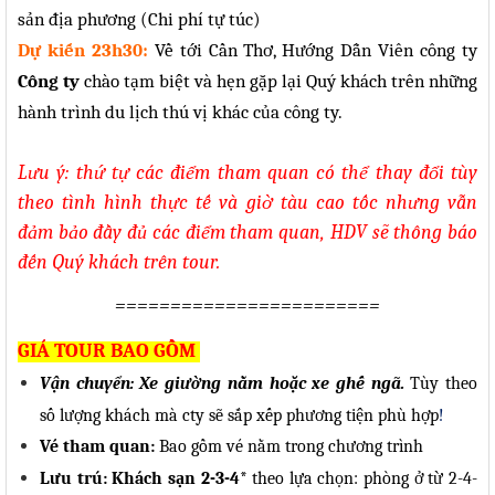
sản địa phương (Chi phí tự túc)
Dự kiến 23h30:
Về tới C
ần Thơ
, Hướng Dẫn Viên công ty
Công ty
chào tạm biệt và hẹn gặp lại Quý khách trên những
hành trình du lịch thú vị khác của công ty.
Lưu ý: thứ tự các điểm tham quan có thể thay đổi tùy
theo tình hình thực tế và giờ tàu cao tốc nhưng vẫn
đảm bảo đầy đủ các điểm tham quan, HDV sẽ thông báo
đến Quý khách trên tour.
========================
GIÁ TOUR BAO GỒM
Vận chuyển:
Xe giường nằm hoặc xe ghế ngã.
Tùy theo
số lượng khách mà cty sẽ sắp xếp phương tiện phù hợp
!
Vé tham quan:
Bao gồm vé nằm trong chương trình
Lưu trú:
Khách sạn 2-3-4*
theo lựa chọn: phòng ở từ 2-4-