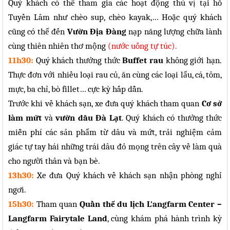
Quý khách có thể tham gia các hoạt động thú vị tại hồ
Tuyền Lâm như chèo sup, chèo kayak,… Hoặc quý khách
cũng có thể đến
Vườn Địa Đàng
nạp năng lượng chữa lành
cùng thiên nhiên thơ mộng
(nước uống tự túc).
11h30:
Quý khách thưởng thức
Buffet rau
không giới hạn.
Thực đơn với nhiều loại rau củ, ăn cùng các loại lẩu, cá, tôm,
mực, ba chỉ, bò fillet… cực kỳ hấp dẫn.
Trước khi về khách sạn, xe đưa quý khách tham quan
Cơ sở
làm mứt
và
vườn dâu Đà Lạt
. Quý khách có thưởng thức
miễn phí các sản phẩm từ dâu và mứt, trải nghiệm cảm
giác tự tay hái những trái dâu đỏ mọng trên cây về làm quà
cho người thân và bạn bè.
13h30:
Xe đưa Quý khách về khách sạn nhận phòng nghỉ
ngơi.
15h30:
Tham quan
Quần thể du lịch
L'angfarm C
enter –
Langfarm Fairytale Land
, cùng khám phá hành trình kỳ