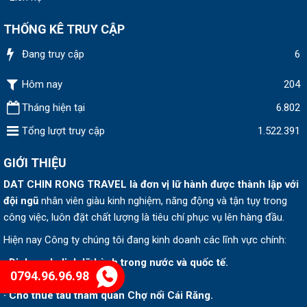
THỐNG KÊ TRUY CẬP
Đang truy cập
6
Hôm nay
204
Tháng hiện tại
6.802
Tổng lượt truy cập
1.522.391
GIỚI THIỆU
DAT CHIN RONG TRAVEL
là đơn vị lữ hành được thành lập v
ới
đội ngũ
nhân viên giàu kinh nghiệm, năng động và tận tụy trong
công việc, luôn đặt chất lượng là tiêu chí phục vụ lên hàng đầu.
Hiện nay Công ty chúng tôi đang kinh doanh các lĩnh vực chính:
· Dịch vụ du lịch lữ hành trong nước và quốc tế.
0794.96.96.98
· Cho thuê tàu tham quan Chợ nổi Cái Răng.