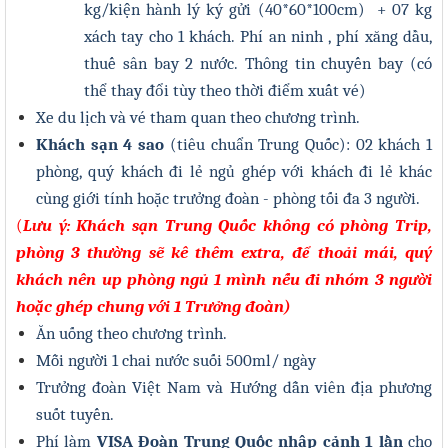
kg/kiện hành lý ký gửi (40*60*100cm) + 07 kg
xách tay cho 1 khách. Phí an ninh , phí xăng dầu,
thuế sân bay 2 nước.
Thông tin chuyến bay (có
thể thay đổi tùy theo thời điểm xuất vé)
Xe du lịch và vé tham quan theo chương trình.
Khách sạn 4 sao
(tiêu chuẩn Trung Quốc): 02 khách 1
phòng, quý khách đi lẻ ngủ ghép với khách đi lẻ khác
cùng giới tính hoặc trưởng đoàn - phòng tối đa 3 người.
(
Lưu ý: Khách sạn Trung Quốc không có phòng Trip,
phòng 3 thường sẽ kê thêm extra, để thoải mái, quý
khách nên up phòng ngủ 1 mình nếu đi nhóm 3 người
hoặc ghép chung với 1 Trưởng đoàn)
Ăn uống theo chương trình.
Mỗi người 1 chai nước suối 500ml
/ ngày
Trưởng đoàn Việt Nam và Hướng dẫn viên địa phương
suốt tuyến.
Phí làm
VISA Đoàn Trung Quốc
nhập cảnh 1 lần
cho