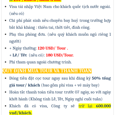
Visa tái nhập Việt Nam cho khách quốc tịch nước ngoài.
(nếu có)
Chi phí phát sinh nếu chuyến bay huỷ trong trường hợp
bất khả kháng : thiên tai, thời tiết, đình công.
Phụ thu phòng đơn. (nếu quý khách muốn ngủ riêng 1
người)
+ Ngày thường:
1
2
0 USD/ Tour .
+
Lễ/ Tết
(nếu có):
180 USD/Tour.
Phí tham quan ngoài chương trình.
QUY ĐỊNH MUA TOUR VÀ THANH TOÁN
Đóng tiền đặt cọc tour ngay sau khi đăng ký
50% tổng
giá tour/ khách
(bao gồm phí visa + vé máy bay)
Hoàn tất thanh toán tiền tour trước 07 ngày, so với ngày
khởi hành (Không tính Lễ, Tết
, Ngày nghỉ cuối tuần
)
Khách đã có visa, Công ty sẽ
trừ lại
600.000
vnđ/khách.