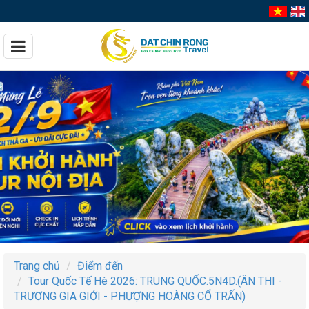
Trang chủ
Điểm đến
Tour Quốc Tế Hè 2026: TRUNG QUỐC.5N4D.(ÂN THI -
TRƯƠNG GIA GIỚI - PHƯỢNG HOÀNG CỔ TRẤN)