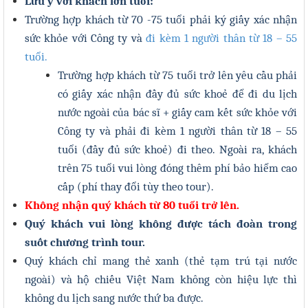
Lưu ý với khách lớn tuổi:
Trường hợp khách từ 70 -75 tuổi phải ký giấy xác nhận
sức khỏe
với Công ty
và
đi kèm 1 người thân từ 18 – 55
tuổi.
Trường hợp khách từ
75 tuổi trở lên
yêu cầu phải
có giấy xác nhận đầy đủ sức khoẻ để đi du lịch
nước ngoài của bác sĩ + giấy cam kết sức khỏe với
Công ty và phải
đi kèm 1 người thân từ 18 – 55
tuổi
(đầy đủ sức khoẻ) đi theo. Ngoài ra, khách
trên 75 tuổi vui lòng đóng thêm phí bảo hiểm cao
cấp (phí thay đổi tùy theo tour).
Không nhận quý khách từ 80 tuổi trở lên.
Quý khách vui lòng không được tách đoàn trong
suốt chương trình tour.
Quý khách chỉ mang thẻ xanh (thẻ tạm trú tại nước
ngoài) và hộ chiếu Việt Nam không còn hiệu lực thì
không du lịch sang nước thứ ba được.