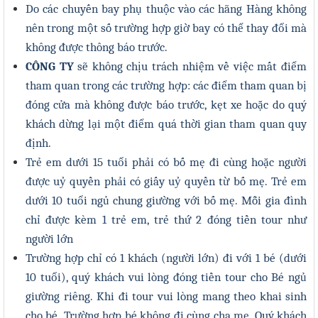
Do các chuyến bay phụ thuộc vào các hãng Hàng không
nên trong một số trường hợp giờ bay có thể thay đổi mà
không được thông báo trước.
CÔNG TY
sẽ không chịu trách nhiệm về việc mất điểm
tham quan trong các trường hợp: các điểm tham quan bị
đóng cửa mà không được báo trước, kẹt xe hoặc do quý
khách dừng lại một điểm quá thời gian tham quan quy
định.
Trẻ em dưới 15 tuổi phải có bố mẹ đi cùng hoặc người
được uỷ quyền phải có giấy uỷ quyền từ bố mẹ. Trẻ em
dưới 10 tuổi ngủ chung giường với bố mẹ. Mỗi gia đình
chỉ được kèm 1 trẻ em, trẻ thứ 2 đóng tiền tour như
người lớn
Trường hợp chỉ có 1 khách (người lớn) đi với 1 bé (dưới
10 tuổi), quý khách vui lòng đóng tiền tour cho Bé ngủ
giường riêng. Khi đi tour vui lòng mang theo khai sinh
cho bé. Trường hợp bé không đi cùng cha mẹ, Quý khách