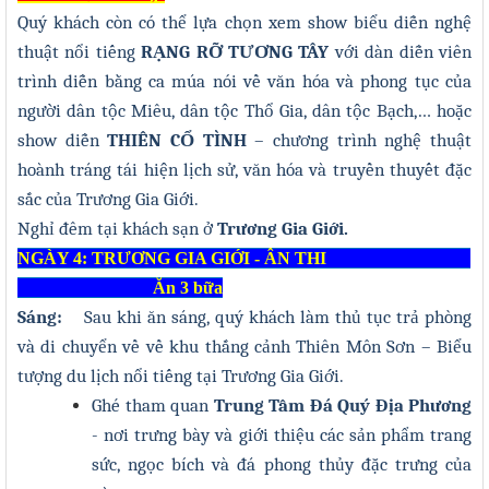
Quý khách còn có thể lựa chọn xem show biểu diễn nghệ
thuật nổi tiếng
RẠNG RỠ TƯƠNG TÂY
với dàn diễn viên
trình diễn bằng ca múa nói về văn hóa và phong tục của
người dân tộc Miêu, dân tộc Thổ Gia, dân tộc Bạch,… hoặc
show diễn
THIÊN CỔ TÌNH
– chương trình nghệ thuật
hoành tráng tái hiện lịch sử, văn hóa và truyền thuyết đặc
sắc của Trương Gia Giới.
Nghỉ đêm tại khách sạn ở
Trương Gia Giới.
NGÀY 4: TRƯƠNG GIA GIỚI - ÂN THI
Ăn 3 bữa
Sáng:
Sau khi ăn sáng, quý khách
làm thủ tục trả phòng
và di chuyển về về khu thắng cảnh Thiên Môn Sơn – Biểu
tượng du lịch nổi tiếng tại Trương Gia Giới
.
G
hé tham quan
Trung Tâm Đá Quý Địa Phương
- nơi trưng bày và giới thiệu các sản phẩm trang
sức, ngọc bích và đá phong thủy đặc trưng của