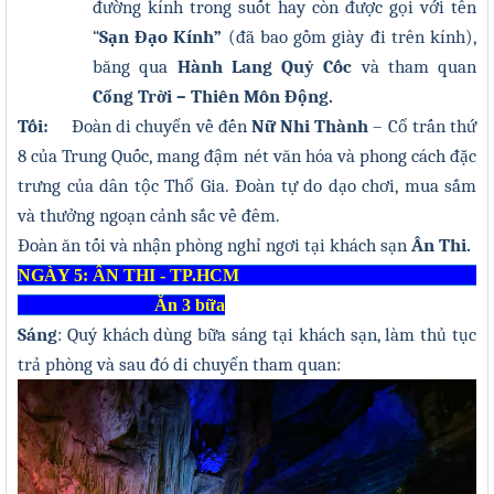
đường kính trong suốt hay còn được gọi với tên
“
Sạn Đạo Kính”
(đã bao gồm giày đi trên kính),
băng qua
Hành Lang Quỷ Cốc
và tham quan
Cổng Trời – Thiên Môn Động
.
Tối
:
Đoàn di chuyển về đến
Nữ Nhi Thành
– Cổ trấn thứ
8 của Trung Quốc, mang đậm nét văn hóa và phong cách đặc
trưng của dân tộc Thổ Gia. Đoàn tự do dạo chơi, mua sắm
và thưởng ngoạn cảnh sắc về đêm
.
Đoàn ăn tối và nhận phòng nghỉ ngơi tại khách sạn
Ân Thi.
NGÀY 5: ÂN THI - TP.HCM
Ăn 3 bữa
Sáng
: Quý khách dùng bữa sáng tại khách sạn
, làm thủ tục
trả phòng và sau đó di chuyển tham quan: