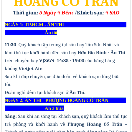
HOÀNG CỔ TRẤN
Thời gian:
5
Ngày
4
Đêm
/
Khách sạn
:
4 SAO
NGÀY 1: TP.HCM - ÂN THI
Ăn tối
11:30
Quý khách tập trung tại sân bay Tân Sơn Nhất và
làm thủ tục khởi hành đến sân bay
Hứa Gia Bình - Ân Thi
trên chuyến bay
VJ3674 14
:
35 - 19
:
00
của hãng hàng
không
Vietjet Air.
Sau khi đáp chuyến, xe đưa đoàn về khách sạn dùng bữa
tối
.
Đoàn
nghỉ đêm tại khách sạn ở
Ân Thi.
NGÀY 2: ÂN THI - PHƯỢNG HOÀNG CỔ TRẤN
Ăn 3 bữa
Sáng:
Sau khi ăn sáng tại khách sạn, quý khách làm thủ tục
trả phòng và khởi hành
về
Phượng Hoàng Cổ Trấn
–