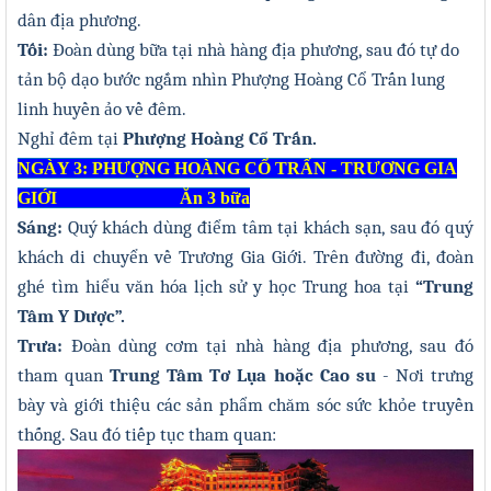
dân địa phương.
T
ối:
Đoàn dùng bữa tại nhà hàng địa phương, sau đó tự do
tản bộ dạo bước ngắm nhìn Phượng Hoàng Cổ Trấn lung
linh huyền ảo về đêm.
Ngh
ỉ đêm tại
Phượng Hoàng Cổ Trấn.
NGÀY 3: PHƯỢNG HOÀNG CỔ TRẤN - TRƯƠNG GIA
GIỚI Ăn 3 bữa
Sáng:
Quý khách dùng
điểm tâm
tại khách sạn, sau đó
quý
khách di chuyển v
ề Trương Gia Giới. Trên đường đi, đoàn
ghé tìm hiểu văn hóa lịch sử y học Trung hoa tại
“Trung
Tâm Y Dược”.
Trưa:
Đoàn dùng cơm tại nhà hàng địa phương, sau đó
tham quan
Trung Tâm Tơ Lụa hoặc Cao su
- Nơi trưng
bày và giới thiệu các sản phẩm chăm sóc sức khỏe truyền
thống. Sau đó tiếp tục tham quan: