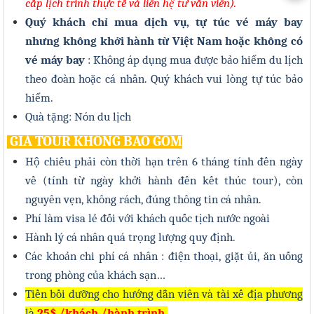
cấp lịch trình thực tế và liên hệ tư vấn viên)
.
Quý khách chỉ mua dịch vụ, tự túc vé máy bay
nhưng không khởi hành từ Việt Nam hoặc không có
vé máy bay
: Không áp dụng mua được bảo hiểm du lịch
theo đoàn hoặc cá nhân. Quý khách vui lòng tự túc bảo
hiểm.
Quà tặng: Nón du lịch
GIÁ
TOUR KHÔNG BAO GỒM
Hộ chiếu phải còn thời hạn trên 6 tháng tính đến ngày
về (tính từ ngày khởi hành đến kết thúc tour), còn
nguyên vẹn, không rách, đúng thông tin cá nhân.
Phí làm visa lẻ đối với khách quốc tịch nước ngoài
Hành lý cá nhân quá trọng lượng quy định.
Các khoản chi phí cá nhân : điện thoại, giặt ủi, ăn uống
trong phòng của khách sạn…
Tiền bồi dưỡng cho hướng dẫn viên và tài xế địa phương
là
25
$ /khách /hành trình
.