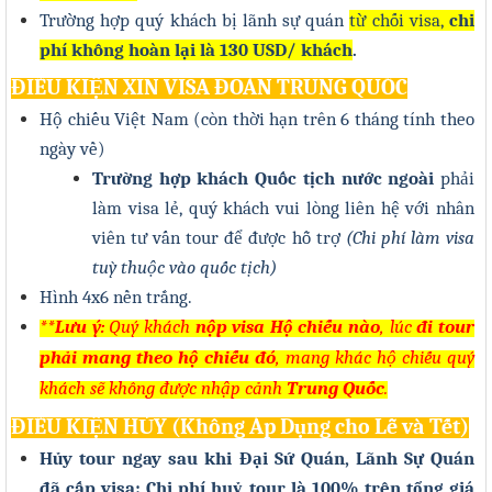
Trường hợp quý khách bị lãnh sự quán
từ chối visa,
chi
phí không hoàn lại là 13
0
USD/ khách
.
ĐIỀU KIỆN XIN VISA ĐOÀN TRUNG QUỐC
Hộ chiếu Việt Nam (còn thời hạn trên 6 tháng tính theo
ngày về)
Trường hợp khách Quốc tịch nước ngoài
phải
làm visa lẻ, quý khách vui lòng liên hệ với nhân
viên tư vấn tour để được hỗ trợ
(Chi phí làm visa
tuỳ thuộc vào quốc tịch)
Hình 4x6 nền trắng.
**Lưu ý:
Quý khách
nộp visa Hộ chiếu nào
, lúc
đi tour
phải mang theo hộ chiếu đó
, mang khác hộ chiếu quý
khách sẽ không được nhập cảnh
Trung Quốc
.
ĐIỀU KIỆN HỦY (Không Áp Dụng cho Lễ và Tết)
Hủy tour ngay sau khi Đại Sứ Quán, Lãnh Sự Quán
đã cấp visa: Chi phí huỷ tour là 100% trên tổng giá