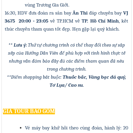
vùng Trương Gia Giới.
16:30
, HDV đưa đoàn ra sân bay
Ân Thi
đáp chuyến bay
VJ
3675 20
:
00 - 23
:
05
về TP.HCM
về
TP. Hồ Chí Minh
, kết
thúc chuyến tham quan tốt đẹp. Hẹn gặp lại quý khách.
** Lưu ý:
Thứ tự chương trình có thể thay đổi theo sự sắp
xếp của Hướng Dẫn Viên để phù hợp với tình hình thực tế
nhưng vẫn đảm bảo đầy đủ các điểm tham quan đã nêu
trong chương trình.
**
Điểm shopping bắt buộc:
Thuốc bắc, Vàng bạc đá quý,
Tơ Lụa
/ Cao su.
GIÁ TOUR BAO GỒM
Vé máy bay khứ hồi theo cùng đoàn, hành lý: 20