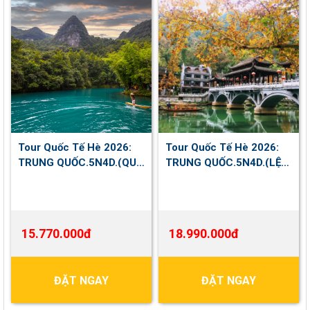
Tour Quốc Tế Hè 2026:
Tour Quốc Tế Hè 2026:
TRUNG QUỐC.5N4D.(QUÝ
TRUNG QUỐC.5N4D.(LỆ
CHÂU - TÂY GIANG -
GIANG - SHANGRILA) NO
TIỂU THẤT KHỔNG - CỔ
SHOPPING
TRẤN HẠ TY)
15.770.000đ
18.990.000đ
ĐẶT NGAY
ĐẶT NGAY