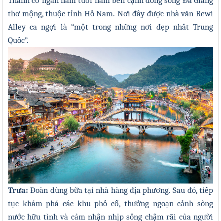
Thành cổ ngàn năm tuổi nằm bên cạnh dòng sông Đà Giang
thơ mộng, thuộc tỉnh Hồ Nam. Nơi đây được nhà văn Rewi
Alley ca ngợi là “một trong những nơi đẹp nhất Trung
Quốc”
.
Tr
ưa:
Đoàn dùng bữa tại nhà hàng địa phương. Sau đó, tiếp
tục khám phá các khu phố cổ, thưởng ngoạn cảnh sông
nước hữu tình và cảm nhận nhịp sống chậm rãi của người