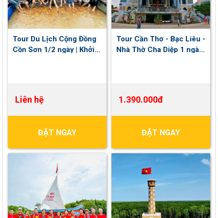
Tour Du Lịch Cộng Đồng
Tour Cần Thơ - Bạc Liêu -
Cồn Sơn 1/2 ngày | Khởi
Nhà Thờ Cha Diệp 1 ngày
hành hằng ngày
| Khởi hành Thứ 7 , Chủ
Nhật hàng tuần
Liên hệ
1.390.000đ
ĐẶT NGAY
ĐẶT NGAY