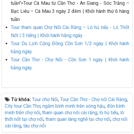
tuần">Tour Cà Mau từ Cần Thơ - An Giang - Sóc Trăng –
Bạc Liêu – Cà Mau 3 ngày 2 đêm | Khởi hành thứ 6 hàng
tuần
Tour tham quan Chợ Nổi Cái Răng – Lò hủ tiếu - Lò Thốt
Nốt | 3 tiếng | Khởi hành hằng ngày
Tour Du Lịch Cộng Đồng Cồn Sơn 1/2 ngày | Khởi hành
hằng ngày
Tour Cần Thơ - Chợ Nổi - Cồn Sơn 1 ngày | Khởi hành
hằng ngày
Từ khóa:
Tour chợ Nổi
,
Tour Cần Thơ - Chợ nổi Cái Răng
,
City tour Cần Thơ
,
ngắm bình minh trên sông hậu
,
đón bình
minh trên chợ nổi
,
tham quan chợ nổi cái răng
,
lò hủ tiếu
,
lò
thốt nốt tại chợ nổi
,
tham quan làng nghề tại chợ nổi
,
chợ nổi
cái răng
,
tàu chợ nổi