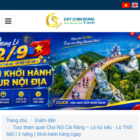
Trang chủ
Điểm đến
Tour tham quan Chợ Nổi Cái Răng – Lò hủ tiếu - Lò Thốt
Nốt | 3 tiếng | Khởi hành hằng ngày