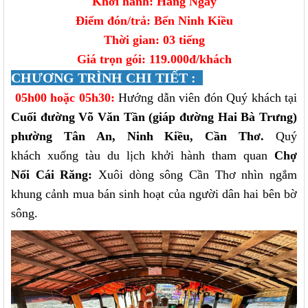
Khởi hành: Hàng Ngày
Điểm đón/trả: Bến Ninh Kiều
Thời gian: 03 tiếng
Giá trọn gói: 119
.000đ/khách
CHƯƠNG TRÌNH CHI TIẾT :
05h00 hoặc 05h30:
Hướng dẫn viên đón Quý khách tại
Cuối đường Võ Văn Tần (giáp đường Hai Bà Trưng)
phường Tân An, Ninh Kiều, Cần Thơ.
Quý
khách xuống tàu du lịch khởi hành tham quan
Chợ
Nổi Cái Răng:
X
uôi dòng sông Cần Thơ nhìn ngắm
khung cảnh mua bán sinh hoạt của người dân hai bên bờ
sông.