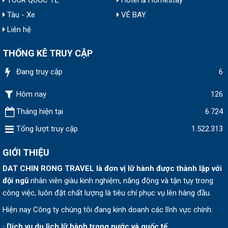
TOUR QUỐC TẾ
Hotel & Homestay
Tàu - Xe
VÉ BAY
Liên hệ
THỐNG KÊ TRUY CẬP
Đang truy cập
6
Hôm nay
126
Tháng hiện tại
6.724
Tổng lượt truy cập
1.522.313
GIỚI THIỆU
DAT CHIN RONG TRAVEL
là đơn vị lữ hành được thành lập v
ới
đội ngũ
nhân viên giàu kinh nghiệm, năng động và tận tụy trong
công việc, luôn đặt chất lượng là tiêu chí phục vụ lên hàng đầu.
Hiện nay Công ty chúng tôi đang kinh doanh các lĩnh vực chính:
· Dịch vụ du lịch lữ hành trong nước và quốc tế.