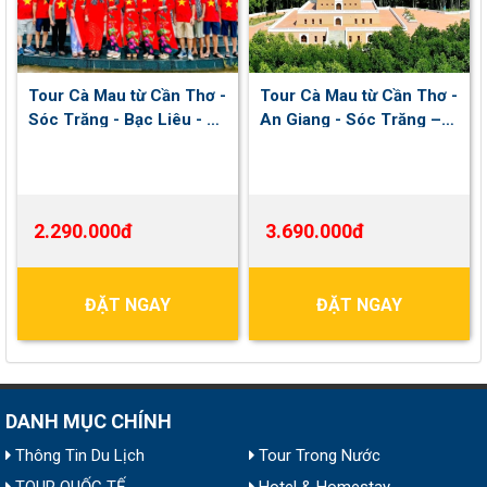
Tour Cà Mau từ Cần Thơ -
Tour Cà Mau từ Cần Thơ -
Sóc Trăng - Bạc Liêu - Cà
An Giang - Sóc Trăng –
Mau 2 ngày 1 đêm | Khởi
Bạc Liêu – Cà Mau 3
hành Thứ 7 hàng tuần
ngày 2 đêm | Khởi hành
thứ 6 hàng tuần
2.290.000đ
3.690.000đ
ĐẶT NGAY
ĐẶT NGAY
DANH MỤC CHÍNH
Thông Tin Du Lịch
Tour Trong Nước