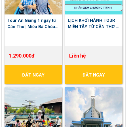
Tour An Giang 1 ngày từ
LỊCH KHỞI HÀNH TOUR
Cần Thơ | Miếu Bà Chúa
MIỀN TÂY TỪ CẦN THƠ &
Xứ - Rừng Tràm Trà Sư -
HCM NĂM 2026
Tà Pạ
1.290.000đ
Liên hệ
ĐẶT NGAY
ĐẶT NGAY