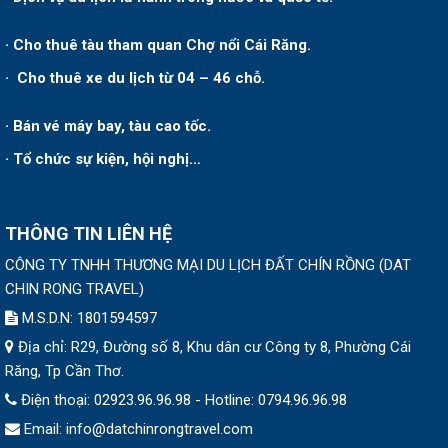
· Cho thuê tàu tham quan Chợ nổi Cái Răng.
· Cho thuê xe du lịch từ 04 – 46 chỗ.
· Bán vé máy bay, tàu cao tốc.
· Tổ chức sự kiện, hội nghị…
THÔNG TIN LIÊN HỆ
CÔNG TY TNHH THƯƠNG MẠI DU LỊCH ĐẤT CHÍN RỒNG
(
DAT
CHIN RONG TRAVEL
)
M.S.D.N: 1801594597
Địa chỉ:
R29, Đường số 8, Khu dân cư Công ty 8, Phường Cái
Răng, Tp Cần Thơ.
Điện thoại:
02923.96.96.98 - Hotline: 0794.96.96.98
Email:
info@datchinrongtravel.com