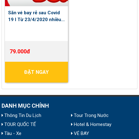
Săn vé bay rẻ sau Covid
19 I Từ 23/4/2020 nhiều
hãng Hàng không mở lại
đường bay nội địa và quốc
tế
79.000đ
ĐẶT NGAY
DANH MỤC CHÍNH
Thông Tin Du Lịch
Tour Trong Nước
TOUR QUỐC TẾ
Hotel & Homestay
Tàu - Xe
VÉ BAY