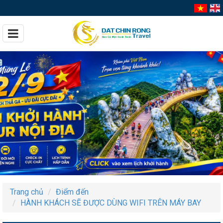
Trang chủ
Điểm đến
HÀNH KHÁCH SẼ ĐƯỢC DÙNG WIFI TRÊN MÁY BAY