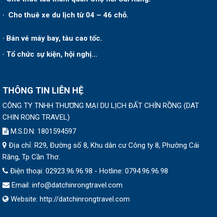
· Cho thuê xe du lịch từ 04 – 46 chỗ.
· Bán vé máy bay, tàu cao tốc.
· Tổ chức sự kiện, hội nghị…
THÔNG TIN LIÊN HỆ
CÔNG TY TNHH THƯƠNG MẠI DU LỊCH ĐẤT CHÍN RỒNG
(
DAT
CHIN RONG TRAVEL
)
M.S.D.N: 1801594597
Địa chỉ:
R29, Đường số 8, Khu dân cư Công ty 8, Phường Cái
Răng, Tp Cần Thơ.
Điện thoại:
02923.96.96.98 - Hotline: 0794.96.96.98
Email:
info@datchinrongtravel.com
Website:
http://datchinrongtravel.com