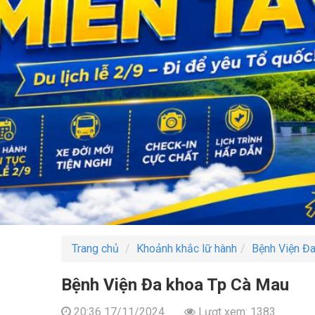
Trang chủ
Khoảnh khắc lữ hành
Bệnh Viện Đ
Bệnh Viện Đa khoa Tp Cà Mau
20:36 17/11/2024
Lượt xem: 1383