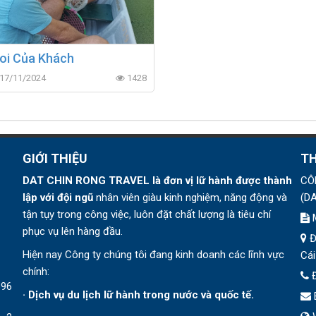
oi Của Khách
 17/11/2024
1428
GIỚI THIỆU
TH
DAT CHIN RONG TRAVEL
là đơn vị lữ hành được thành
CÔ
lập v
ới đội ngũ
nhân viên giàu kinh nghiệm, năng động và
(
DA
tận tụy trong công việc, luôn đặt chất lượng là tiêu chí
phục vụ lên hàng đầu.
Đ
Hiện nay Công ty chúng tôi đang kinh doanh các lĩnh vực
Cái
chính:
196
· Dịch vụ du lịch lữ hành trong nước và quốc tế.