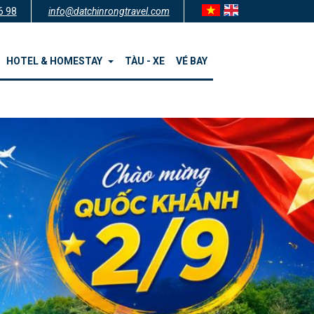
6 98
info@datchinrongtravel.com
HOTEL & HOMESTAY
TÀU - XE
VÉ BAY