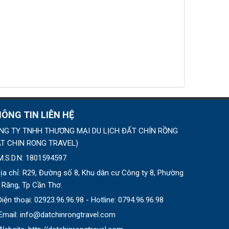
ÔNG TIN LIÊN HỆ
NG TY TNHH THƯƠNG MẠI DU LỊCH ĐẤT CHÍN RỒNG
T CHIN RONG TRAVEL
)
M.S.D.N: 1801594597
ịa chỉ:
R29, Đường số 8, Khu dân cư Công ty 8, Phường
 Răng, Tp Cần Thơ.
Điện thoại:
02923.96.96.98 - Hotline: 0794.96.96.98
Email:
info@datchinrongtravel.com