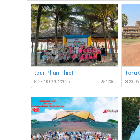
tour Phan Thiet
Toru 
23:10 02/04/2025
1236
23:06