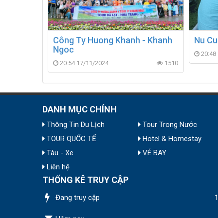
Công Ty Huong Khanh - Khanh
Nu Cu
Ngoc
20:48
20:54 17/11/2024
1510
DANH MỤC CHÍNH
Thông Tin Du Lịch
Tour Trong Nước
TOUR QUỐC TẾ
Hotel & Homestay
Tàu - Xe
VÉ BAY
Liên hệ
THỐNG KÊ TRUY CẬP
Đang truy cập