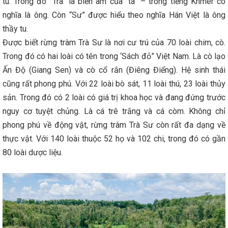
tu. Trong đó “Trà” là biến âm của “tà” – trong tiếng Khmer có
nghĩa là ông. Còn “Sư” được hiểu theo nghĩa Hán Việt là ông
thầy tu.
Được biết rừng tràm Trà Sư là nơi cư trú của 70 loài chim, cò.
Trong đó có hai loài có tên trong ‘Sách đỏ” Việt Nam. Là cò lạo
Ấn Độ (Giang Sen) và cò cổ rắn (Điêng Điểng). Hệ sinh thái
cũng rất phong phú. Với 22 loài bò sát, 11 loài thú, 23 loài thủy
sản. Trong đó có 2 loài có giá trị khoa học và đang đứng trước
nguy cơ tuyệt chủng. Là cá trê trắng và cá còm. Không chỉ
phong phú về động vật, rừng tràm Trà Sư còn rất đa dạng về
thực vật. Với 140 loài thuộc 52 họ và 102 chi, trong đó có gần
80 loài dược liệu.