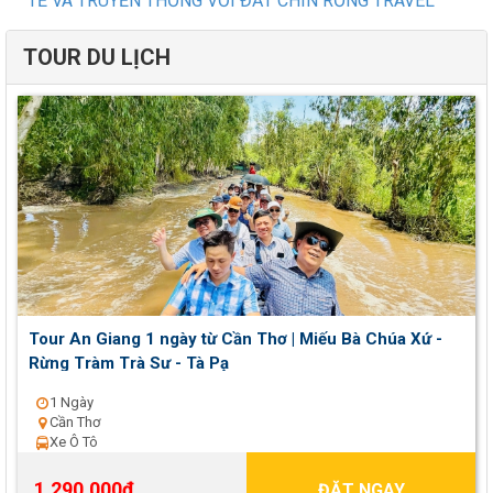
TẾ VÀ TRUYỀN THỐNG VỚI ĐẤT CHÍN RỒNG TRAVEL
TOUR DU LỊCH
Tour An Giang 1 ngày từ Cần Thơ | Miếu Bà Chúa Xứ -
Rừng Tràm Trà Sư - Tà Pạ
1 Ngày
Cần Thơ
Xe Ô Tô
1.290.000đ
ĐẶT NGAY