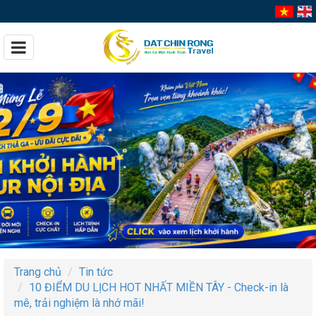
Trang chủ
Tin tức
10 ĐIỂM DU LỊCH HOT NHẤT MIỀN TÂY - Check-in là
mê, trải nghiệm là nhớ mãi!