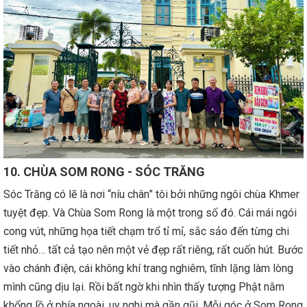
10. CHÙA SOM RONG - SÓC TRĂNG
Sóc Trăng có lẽ là nơi “níu chân” tôi bởi những ngôi chùa Khmer
tuyệt đẹp. Và Chùa Som Rong là một trong số đó. Cái mái ngói
cong vút, những họa tiết chạm trổ tỉ mỉ, sắc sảo đến từng chi
tiết nhỏ… tất cả tạo nên một vẻ đẹp rất riêng, rất cuốn hút. Bước
vào chánh điện, cái không khí trang nghiêm, tĩnh lặng làm lòng
mình cũng dịu lại. Rồi bất ngờ khi nhìn thấy tượng Phật nằm
khổng lồ ở phía ngoài, uy nghi mà gần gũi. Mỗi góc ở Som Rong