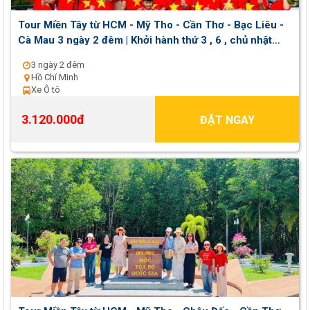
Tour Miền Tây từ HCM - Mỹ Tho - Cần Thơ - Bạc Liêu -
Cà Mau 3 ngày 2 đêm | Khởi hành thứ 3 , 6 , chủ nhật
hàng tuần
3 ngày 2 đêm
Hồ Chí Minh
Xe Ô tô
3.120.000đ
ĐẶT NGAY