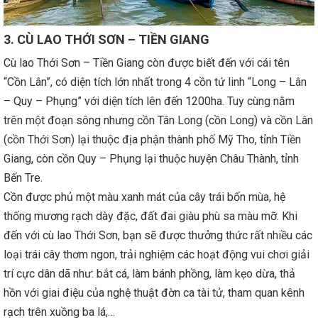
3. CÙ LAO THỚI SƠN – TIỀN GIANG
Cù lao Thới Sơn – Tiền Giang còn được biết đến với cái tên
“Cồn Lân”, có diện tích lớn nhất trong 4 cồn tứ linh “Long – Lân
– Quy – Phụng” với diện tích lên đến 1200ha. Tuy cùng nằm
trên một đoạn sông nhưng cồn Tân Long (cồn Long) và cồn Lân
(cồn Thới Sơn) lại thuộc địa phận thành phố Mỹ Tho, tỉnh Tiền
Giang, còn cồn Quy – Phụng lại thuộc huyện Châu Thành, tỉnh
Bến Tre.
Cồn được phủ một màu xanh mát của cây trái bốn mùa, hệ
thống mương rạch dày đặc, đất đai giàu phù sa màu mỡ. Khi
đến với cù lao Thới Sơn, bạn sẽ được thưởng thức rất nhiều các
loại trái cây thơm ngon, trải nghiệm các hoạt động vui chơi giải
trí cực dân dã như: bắt cá, làm bánh phồng, làm kẹo dừa, thả
hồn với giai điệu của nghệ thuật đờn ca tài tử, tham quan kênh
rạch trên xuồng ba lá,…