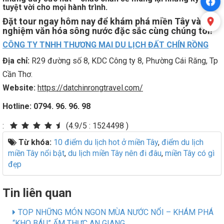
tuyệt vời cho mọi hành trình.
Đặt tour ngay hôm nay để khám phá miền Tây và trải
nghiệm văn hóa sông nước đặc sắc cùng chúng tôi!
CÔNG
TY TNHH THƯƠNG MẠI DU LỊCH ĐẤT CHÍN RỒNG
Địa chỉ:
R29 đường số 8, KDC Công ty 8, Phường Cái Răng, Tp
Cần Thơ.
Website:
https://datchinrongtravel.com/
Hotline:
0794. 96. 96. 98
:
(4.9/5
:
1524498 )
Từ khóa:
10 điểm du lịch hot ở miền Tây
,
điểm du lịch
miền Tây nổi bật
,
du lịch miền Tây nên đi đâu
,
miền Tây có gì
đẹp
Tin liên quan
TOP NHỮNG MÓN NGON MÙA NƯỚC NỔI – KHÁM PHÁ
“KHO BÁU” ẨM THỰC AN GIANG