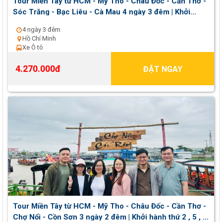
Tour Miền Tây từ HCM - Mỹ Tho - Châu Đốc - Cần Thơ -
Sóc Trăng - Bạc Liêu - Cà Mau 4 ngày 3 đêm | Khởi
hành thứ 2 , 5 , 7 hằng tuần
4 ngày 3 đêm
Hồ Chí Minh
Xe Ô tô
4.270.000đ
ĐẶT NGAY
Tour Miền Tây từ HCM - Mỹ Tho - Châu Đốc - Cần Thơ -
Chợ Nổi - Cồn Sơn 3 ngày 2 đêm | Khởi hành thứ 2 , 5 , 7