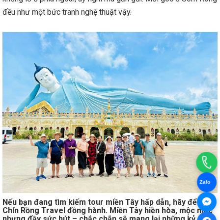
đều như một bức tranh nghệ thuật vậy.
Zalo
Nếu bạn đang tìm kiếm tour miền Tây hấp dẫn, hãy để Đất
Chín Rồng Travel đồng hành. Miền Tây hiền hòa, mộc mạc
nhưng đầy sức hút – chắc chắn sẽ mang lại những kỷ niệm