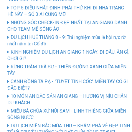
TOP 5 ĐIỀU NHẤT ĐỊNH PHẢI THỬ KHI ĐI NHA TRANG
HÈ NÀY – SỐ 3 AI CŨNG MÊ!
NHỮNG GÓC CHECK-IN ĐẸP NHẤT TẠI AN GIANG DÀNH
CHO TEAM MÊ SỐNG ẢO
DU LỊCH HUẾ THÁNG 8 - 9: Trải nghiệm mùa lễ hội rực rỡ
nhất năm tại Cố đô
KINH NGHIỆM DU LỊCH AN GIANG 1 NGÀY: ĐI ĐÂU, ĂN GÌ,
CHƠI GÌ?
RỪNG TRÀM TRÀ SƯ - THIÊN ĐƯỜNG XANH GIỮA MIỀN
TÂY
CÁNH ĐỒNG TÀ PẠ - "TUYỆT TÌNH CỐC" MIỀN TÂY CÓ GÌ
ĐẶC BIỆT?
10 MÓN ĂN ĐẶC SẢN AN GIANG – HƯƠNG VỊ NÍU CHÂN
DU KHÁCH
MIẾU BÀ CHÚA XỨ NÚI SAM - LINH THIÊNG GIỮA MIỀN
SÔNG NƯỚC
DU LỊCH MIỀN BẮC MÙA THU – KHÁM PHÁ VẺ ĐẸP TINH