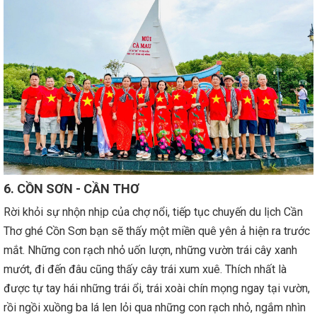
6. CỒN SƠN - CẦN THƠ
Rời khỏi sự nhộn nhịp của chợ nổi, tiếp tục chuyến du lịch Cần
Thơ ghé Cồn Sơn bạn sẽ thấy một miền quê yên ả hiện ra trước
mắt. Những con rạch nhỏ uốn lượn, những vườn trái cây xanh
mướt, đi đến đâu cũng thấy cây trái xum xuê. Thích nhất là
được tự tay hái những trái ổi, trái xoài chín mọng ngay tại vườn,
rồi ngồi xuồng ba lá len lỏi qua những con rạch nhỏ, ngắm nhìn