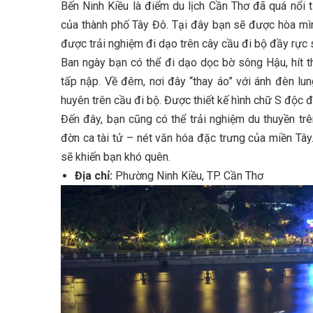
Bến Ninh Kiều là điểm du lịch Cần Thơ đã quá nổi 
của thành phố Tây Đô. Tại đây bạn sẽ được hòa mìn
được trải nghiệm đi dạo trên cây cầu đi bộ đầy rực
Ban ngày bạn có thể đi dạo dọc bờ sông Hậu, hít t
tấp nập. Về đêm, nơi đây “thay áo” với ánh đèn lung
huyên trên cầu đi bộ. Được thiết kế hình chữ S độc đá
Đến đây, bạn cũng có thể trải nghiệm du thuyền t
đờn ca tài tử – nét văn hóa đặc trưng của miền Tâ
sẽ khiến bạn khó quên.
Địa chỉ:
Phường Ninh Kiều, TP. Cần Thơ