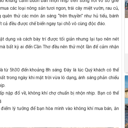
ào khung cảnh buôn bán nhộn nhịp trên sông với vô số ghe
ua các loại nông sản tươi ngon, trái cây miệt vườn, rau củ,
quên thử các món ăn sáng “trên thuyền” như hủ tiếu, bánh
ất cả đều được chế biến ngay tại chỗ vô cùng độc đáo.
ật dụng và cách bày trí được tối giản nhưng lại tạo nên nét
ệt mà bất kỳ ai đến Cần Thơ đều nên thử một lần để cảm nhận
là từ 5h30 đến khoảng 8h sáng. Đây là lúc Quý khách có thể
ất trong ngày khi mặt trời vừa ló dạng, ánh sáng phản chiếu
ịp.
ấp nập đổ về, không khí chợ chuẩn bị nhộn nhịp. Bạn có thể
.
i điểm lý tưởng để bạn hòa mình vào không khí mua bán, ăn