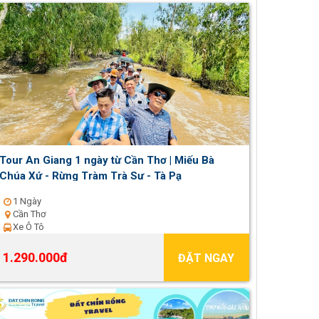
Tour An Giang 1 ngày từ Cần Thơ | Miếu Bà
Chúa Xứ - Rừng Tràm Trà Sư - Tà Pạ
1 Ngày
Cần Thơ
Xe Ô Tô
1.290.000đ
ĐẶT NGAY