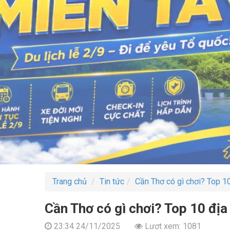
Trang chủ
Tin tức
Cần Thơ có gì chơi? Top 10
Cần Thơ có gì chơi? Top 10 địa
23:34 24/11/2025
Lượt xem: 1081