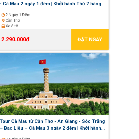
- Cà Mau 2 ngày 1 đêm | Khởi hành Thứ 7 hàng
tuần
2 Ngày 1 Đêm
Cần Thơ
Xe ô tô
2.290.000đ
ĐẶT NGAY
Tour Cà Mau từ Cần Thơ - An Giang - Sóc Trăng
– Bạc Liêu – Cà Mau 3 ngày 2 đêm | Khởi hành
thứ 6 hàng tuần