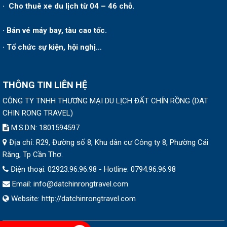
· Cho thuê xe du lịch từ 04 – 46 chỗ.
· Bán vé máy bay, tàu cao tốc.
· Tổ chức sự kiện, hội nghị…
THÔNG TIN LIÊN HỆ
CÔNG TY TNHH THƯƠNG MẠI DU LỊCH ĐẤT CHÍN RỒNG
(
DAT
CHIN RONG TRAVEL
)
M.S.D.N: 1801594597
Địa chỉ:
R29, Đường số 8, Khu dân cư Công ty 8, Phường Cái
Răng, Tp Cần Thơ.
Điện thoại:
02923.96.96.98 - Hotline: 0794.96.96.98
Email:
info@datchinrongtravel.com
Website:
http://datchinrongtravel.com