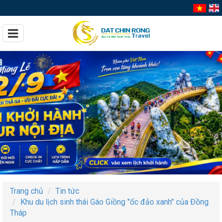
Trang chủ
Tin tức
Khu du lịch sinh thái Gáo Giồng "ốc đảo xanh" của Đồng
Tháp