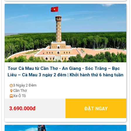
Tour Cà Mau từ Cần Thơ - An Giang - Sóc Trăng – Bạc
Liêu – Cà Mau 3 ngày 2 đêm | Khởi hành thứ 6 hàng tuần
3 Ngày 2 Đêm
Cần Thơ
Xe Ô Tô
3.690.000đ
ĐẶT NGAY