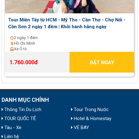
Tour Miền Tây từ HCM - Mỹ Tho - Cần Thơ - Chợ Nổi -
Cồn Sơn 2 ngày 1 đêm | Khởi hành hằng ngày
2 ngày 1 đêm
Hồ Chí Minh
Xe Ô tô
1.760.000đ
ĐẶT NGAY
DANH MỤC CHÍNH
Thông Tin Du Lịch
Tour Trong Nước
TOUR QUỐC TẾ
Hotel & Homestay
Tàu - Xe
VÉ BAY
Liên hệ