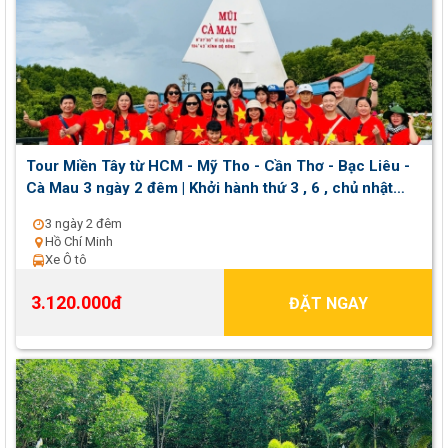
Tour Miền Tây từ HCM - Mỹ Tho - Cần Thơ - Bạc Liêu -
Cà Mau 3 ngày 2 đêm | Khởi hành thứ 3 , 6 , chủ nhật
hàng tuần
3 ngày 2 đêm
Hồ Chí Minh
Xe Ô tô
3.120.000đ
ĐẶT NGAY