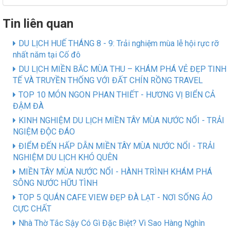
Tin liên quan
DU LỊCH HUẾ THÁNG 8 - 9: Trải nghiệm mùa lễ hội rực rỡ
nhất năm tại Cố đô
DU LỊCH MIỀN BẮC MÙA THU – KHÁM PHÁ VẺ ĐẸP TINH
TẾ VÀ TRUYỀN THỐNG VỚI ĐẤT CHÍN RỒNG TRAVEL
TOP 10 MÓN NGON PHAN THIẾT - HƯƠNG VỊ BIỂN CẢ
ĐẬM ĐÀ
KINH NGHIỆM DU LỊCH MIỀN TÂY MÙA NƯỚC NỔI - TRẢI
NGIỆM ĐỘC ĐÁO
ĐIỂM ĐẾN HẤP DẪN MIỀN TÂY MÙA NƯỚC NỔI - TRẢI
NGHIỆM DU LỊCH KHÓ QUÊN
MIỀN TÂY MÙA NƯỚC NỔI - HÀNH TRÌNH KHÁM PHÁ
SÔNG NƯỚC HỮU TÌNH
TOP 5 QUÁN CAFE VIEW ĐẸP ĐÀ LẠT - NƠI SỐNG ẢO
CỰC CHẤT
Nhà Thờ Tắc Sậy Có Gì Đặc Biệt? Vì Sao Hàng Nghìn