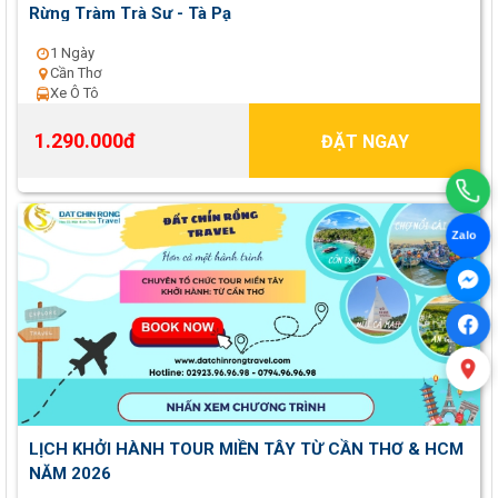
Rừng Tràm Trà Sư - Tà Pạ
1 Ngày
Cần Thơ
Xe Ô Tô
1.290.000đ
ĐẶT NGAY
Zalo
LỊCH KHỞI HÀNH TOUR MIỀN TÂY TỪ CẦN THƠ & HCM
NĂM 2026