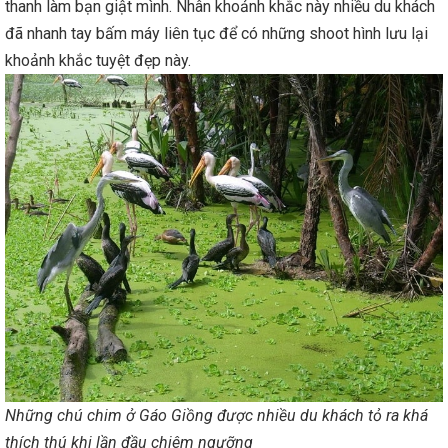
thanh làm bạn giật mình. Nhân khoảnh khắc này nhiều du khách
đã nhanh tay bấm máy liên tục để có những shoot hình lưu lại
khoảnh khắc tuyệt đẹp này.
Những chú chim ở Gáo Giồng được nhiều du khách tỏ ra khá
thích thú khi lần đầu chiêm ngưỡng