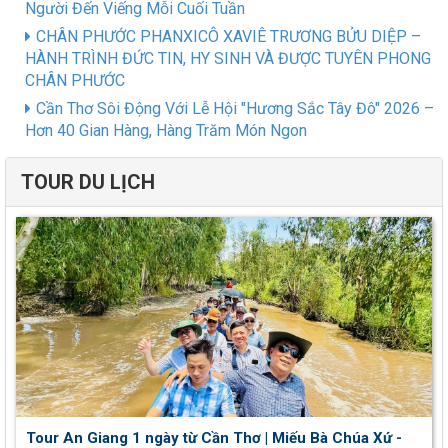
Người Đến Viếng Mỗi Cuối Tuần
CHÂN PHƯỚC PHANXICÔ XAVIÊ TRƯƠNG BỬU DIỆP –
HÀNH TRÌNH ĐỨC TIN, HY SINH VÀ ĐƯỢC TUYÊN PHONG
CHÂN PHƯỚC
Cần Thơ Sôi Động Với Lễ Hội "Hương Sắc Tây Đô" 2026 –
Hơn 40 Gian Hàng, Hàng Trăm Món Ngon
TOUR DU LỊCH
Tour An Giang 1 ngày từ Cần Thơ | Miếu Bà Chúa Xứ -