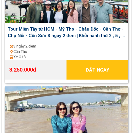
Tour Miền Tây từ HCM - Mỹ Tho - Châu Đốc - Cần Thơ -
Chợ Nổi - Cồn Sơn 3 ngày 2 đêm | Khởi hành thứ 2 , 5 , 7
hằng tuần
3 ngày 2 đêm
Cần Thơ
Xe Ô tô
3.250.000đ
ĐẶT NGAY