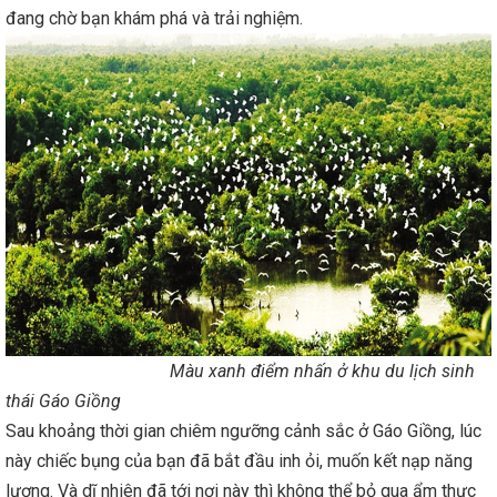
đang chờ bạn khám phá và trải nghiệm.
Màu xanh điểm nhấn ở khu du lịch sinh
thái Gáo Giồng
Sau khoảng thời gian chiêm ngưỡng cảnh sắc ở Gáo Giồng, lúc
này chiếc bụng của bạn đã bắt đầu inh ỏi, muốn kết nạp năng
lượng. Và dĩ nhiên đã tới nơi này thì không thể bỏ qua ẩm thực