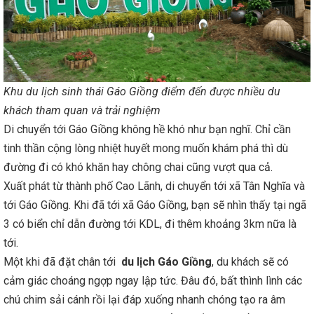
Khu du lịch sinh thái Gáo Giồng điểm đến được nhiều du
khách tham quan và trải nghiệm
Di chuyển tới Gáo Giồng không hề khó như bạn nghĩ. Chỉ cần
tinh thần cộng lòng nhiệt huyết mong muốn khám phá thì dù
đường đi có khó khăn hay chông chai cũng vượt qua cả.
Xuất phát từ thành phố Cao Lãnh, di chuyển tới xã Tân Nghĩa và
tới Gáo Giồng. Khi đã tới xã Gáo Giồng, bạn sẽ nhìn thấy tại ngã
3 có biển chỉ dẫn đường tới KDL, đi thêm khoảng 3km nữa là
tới.
Một khi đã đặt chân tới
du lịch Gáo Giồng
, du khách sẽ có
cảm giác choáng ngợp ngay lập tức. Đâu đó, bất thình lình các
chú chim sải cánh rồi lại đáp xuống nhanh chóng tạo ra âm