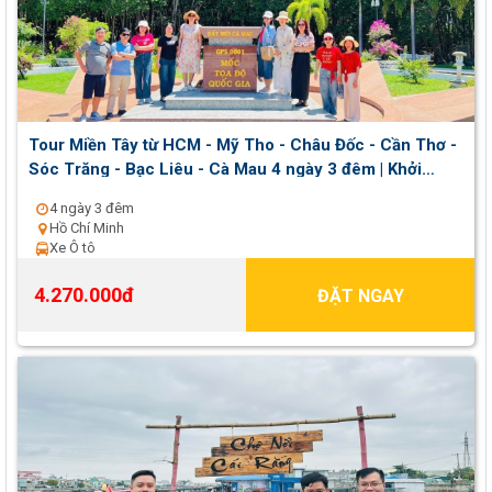
Tour Miền Tây từ HCM - Mỹ Tho - Châu Đốc - Cần Thơ -
Sóc Trăng - Bạc Liêu - Cà Mau 4 ngày 3 đêm | Khởi
hành thứ 2 , 5 , 7 hằng tuần
4 ngày 3 đêm
Hồ Chí Minh
Xe Ô tô
4.270.000đ
ĐẶT NGAY